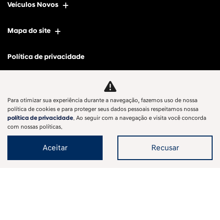
Veículos Novos
Mapa do site
Política de privacidade
SAGA KOREA COMERCIO DE VEICULOS, PECAS E SERVICOS LTDA
Para otimizar sua experiência durante a navegação, fazemos uso de nossa
CNPJ: 12.657.826/0009-64
política de cookies e para proteger seus dados pessoais respeitamos nossa
política de privacidade
. Ao seguir com a navegação e visita você concorda
com nossas políticas.
Aceitar
Recusar
Desacelere. Seu bem maior é a
vida.
Desenvolvido pela DEALERSPACE ® Direitos Reservados.