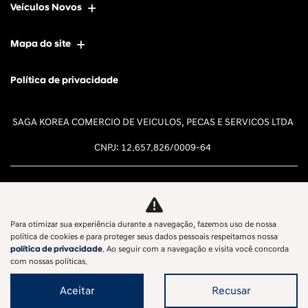
Veículos Novos
Mapa do site
Política de privacidade
SAGA KOREA COMERCIO DE VEICULOS, PECAS E SERVICOS LTDA
CNPJ: 12.657.826/0009-64
Para otimizar sua experiência durante a navegação, fazemos uso de nossa
Desacelere. Seu bem maior é a
política de cookies e para proteger seus dados pessoais respeitamos nossa
política de privacidade
. Ao seguir com a navegação e visita você concorda
vida.
com nossas políticas.
Aceitar
Recusar
Desenvolvido pela DEALERSPACE ® Direitos Reservados.