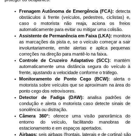
Frenagem Autônoma de Emergência (FCA):
 detecta 
obstáculos à frente (veículos, pedestres, ciclistas) e, 
caso o motorista não reaja, aciona os freios 
automaticamente para evitar ou mitigar uma colisão.
Assistente de Permanência em Faixa (LKA):
 monitora 
as marcações da pista e, se o veículo começar a sair 
involuntariamente, emite alertas e aplica pequenas 
correções na direção para mantê-lo na faixa.
Controle de Cruzeiro Adaptativo (SCC):
 mantém 
automaticamente uma distância segura do veículo à 
frente, ajustando a velocidade conforme o tráfego.
Monitoramento de Ponto Cego (BCW):
 alerta o 
motorista sobre veículos que se aproximam na área do 
ponto cego dos retrovisores.
Detector de Fadiga (DAW):
 analisa padrões de 
condução e alerta o motorista caso detecte sinais de 
sonolência ou distração.
Câmera 360°:
 oferece uma visão panorâmica do 
entorno do veículo, facilitando manobras de 
estacionamento e em espaços apertados.
Airbags:
 seis airbags (frontais, laterais e de cortina) são 