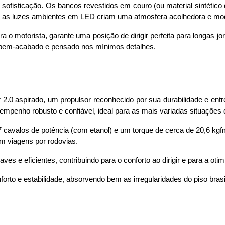
à sofisticação. Os bancos revestidos em couro (ou material sintético
e as luzes ambientes em LED criam uma atmosfera acolhedora e mo
 o motorista, garante uma posição de dirigir perfeita para longas jo
 bem-acabado e pensado nos mínimos detalhes.
2.0 aspirado, um propulsor reconhecido por sua durabilidade e entr
mpenho robusto e confiável, ideal para as mais variadas situações 
 cavalos de potência (com etanol) e um torque de cerca de 20,6 kgf
m viagens por rodovias. 
es e eficientes, contribuindo para o conforto ao dirigir e para a o
forto e estabilidade, absorvendo bem as irregularidades do piso brasil