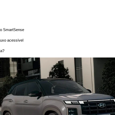
 o SmartSense
luxo acessível
ta?