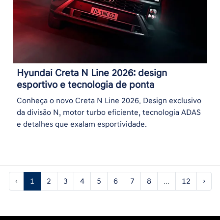
Hyundai Creta N Line 2026: design
esportivo e tecnologia de ponta
Conheça o novo Creta N Line 2026. Design exclusivo
da divisão N, motor turbo eficiente, tecnologia ADAS
e detalhes que exalam esportividade.
‹
1
2
3
4
5
6
7
8
...
12
›