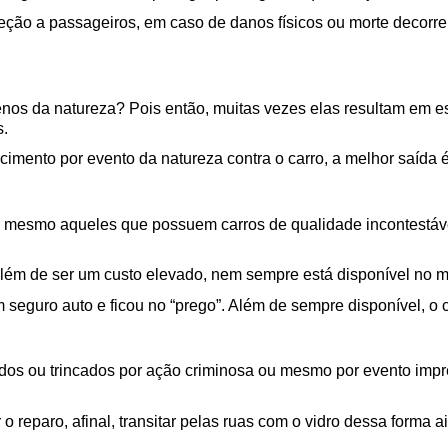
eção a passageiros, em caso de danos físicos ou morte decorren
nos da natureza? Pois então, muitas vezes elas resultam em e
s.
imento por evento da natureza contra o carro, a melhor saída 
em mesmo aqueles que possuem carros de qualidade incontestável
 além de ser um custo elevado, nem sempre está disponível no
seguro auto e ficou no “prego”. Além de sempre disponível, o c
dos ou trincados por ação criminosa ou mesmo por evento impr
o reparo, afinal, transitar pelas ruas com o vidro dessa forma a