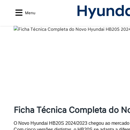
Menu
Ficha Técnica Completa do 
O Novo Hyundai HB20S 2024/2023 chegou ao mercado co
Com cinco versões distintas, o HB20S se adapta a dife