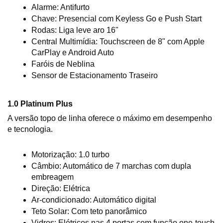
Alarme: Antifurto
Chave: Presencial com Keyless Go e Push Start
Rodas: Liga leve aro 16"
Central Multimídia: Touchscreen de 8" com Apple 
CarPlay e Android Auto
Faróis de Neblina
Sensor de Estacionamento Traseiro
1.0 Platinum Plus
A versão topo de linha oferece o máximo em desempenho 
e tecnologia.
Motorização: 1.0 turbo
Câmbio: Automático de 7 marchas com dupla 
embreagem
Direção: Elétrica
Ar-condicionado: Automático digital
Teto Solar: Com teto panorâmico
Vidros: Elétricos nas 4 portas com função one-touch 