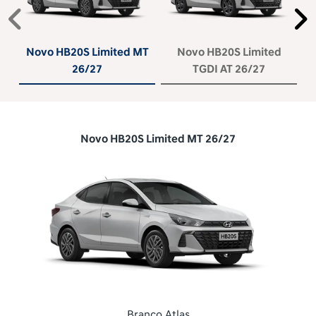
Anterior
P
Novo HB20S Limited MT
Novo HB20S Limited
26/27
TGDI AT 26/27
Novo HB20S Limited MT 26/27
Branco Atlas