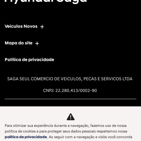
Veículos Novos
Mapa do site
Política de privacidade
SAGA SEUL COMERCIO DE VEICULOS, PECAS E SERVICOS LTDA
CNPJ: 22.280.413/0002-90
Para otimizar sua experiência durante a navegação, fazemos uso de nossa
Desacelere. Seu bem maior é a
política de cookies e para proteger seus dados pessoais respeitamos nossa
política de privacidade
. Ao seguir com a navegação e visita você concorda
vida.