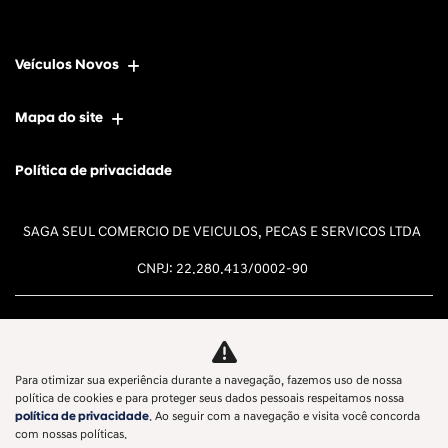
Veículos Novos
Mapa do site
Política de privacidade
SAGA SEUL COMERCIO DE VEICULOS, PECAS E SERVICOS LTDA
CNPJ: 22.280.413/0002-90
Para otimizar sua experiência durante a navegação, fazemos uso de nossa
Desacelere. Seu bem maior é a
política de cookies e para proteger seus dados pessoais respeitamos nossa
política de privacidade
. Ao seguir com a navegação e visita você concorda
vida.
com nossas políticas.