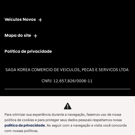
Veículos Novos
Mapa do site
Política de privacidade
SAGA KOREA COMERCIO DE VEICULOS, PECAS E SERVICOS LTDA
CNPJ: 12.657.826/0006-11
Para otimizar sua experiência durante a navegação, fazemos uso de nossa
Desacelere. Seu bem maior é a
política de cookies e para proteger seus dados pessoais respeitamos nossa
política de privacidade
. Ao seguir com a navegação e visita você concorda
vida.
com nossas políticas.