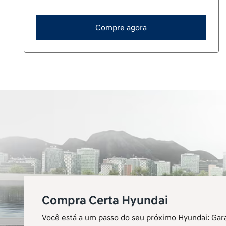
Novo Hyundai i20
Upgrade em tudo: Design marcante, amplo
espaço interno e muita tecnologia.
Anterior
Valor a consultar
Compre agora