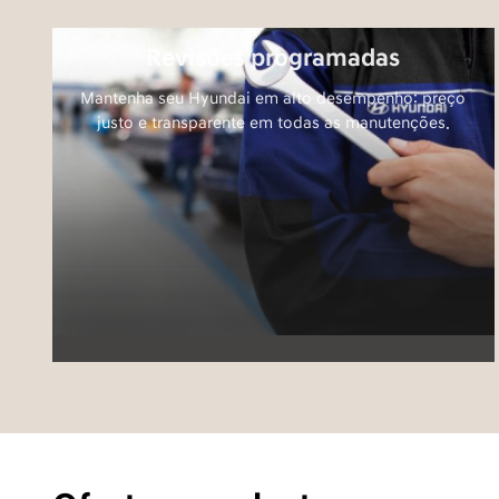
Tudo que você precisa, enc
Revisões programadas
Mantenha seu Hyundai em alto desempenho: preço
justo e transparente em todas as manutenções.