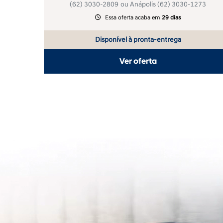
DESCONTO
Lojas: T9 Setor Bueno
(62) 3030-4926
; Cidade Jardim
templates.template-01.components.carousel.texts.co
(62) 3030-2809
ou Anápolis
(62) 3030-1273
Essa oferta acaba em
29 dias
Disponível à pronta-entrega
Ver oferta