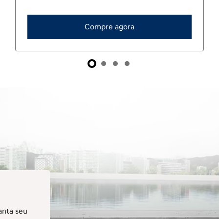
Novo CRETA
Sinta o efeito CRETA.
Valor a consultar
Compre agora