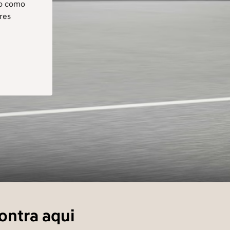
anta seu
do como
res