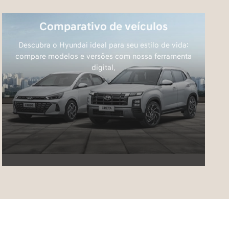
Comparativo de veículos
Descubra o Hyundai ideal para seu estilo de vida:
compare modelos e versões com nossa ferramenta
digital.