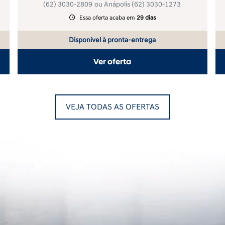
COM USADO NA TROCA
Lojas: T9 Setor Bueno
(62) 3030-4926
; Cidade Jardim
ntrol_prev
(62) 3030-2809
ou Anápolis
(62) 3030-1273
Essa oferta acaba em
29 dias
Disponível à pronta-entrega
Ver oferta
VEJA TODAS AS OFERTAS