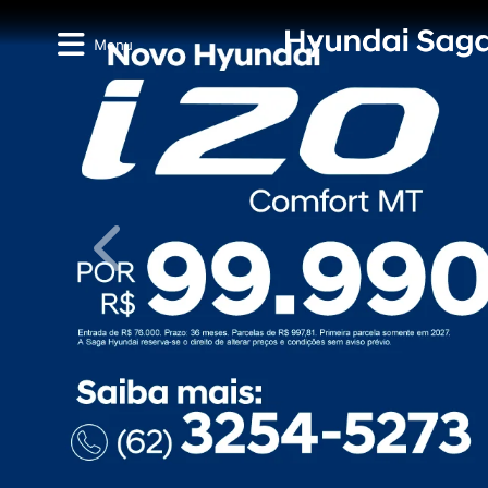
Menu
templates.template-01.components.carousel.tex