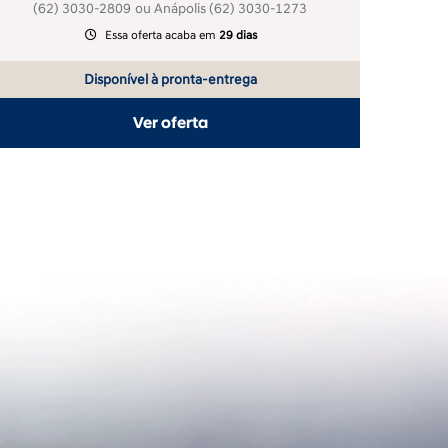
Lojas: T9 Setor Bueno
(62) 3030-4926
; Cidade Jardim
(62) 3030-2809
ou Anápolis
(62) 3030-1273
template
Essa oferta acaba em
29 dias
Disponível à pronta-entrega
Ver oferta