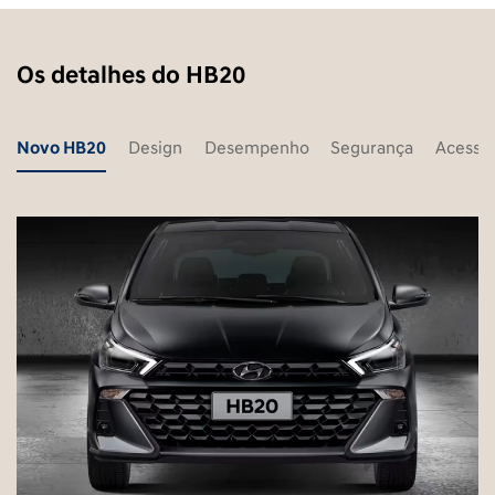
Os detalhes do HB20
Novo HB20
Design
Desempenho
Segurança
Acessór