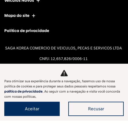
Veículos Novos
Mapa do site
Política de privacidade
SAGA KOREA COMERCIO DE VEICULOS, PECAS E SERVICOS LTDA
CNPJ: 12.657.826/0006-11
Para otimizar sua experiência durante a navegação, fazemos uso de nossa
política de cookies e para proteger seus dados pessoais respeitamos nossa
política de privacidade
. Ao seguir com a navegação e visita você concorda
Desacelere. Seu bem maior é a
com nossas políticas.
vida.
Aceitar
Recusar
Desenvolvido pela DEALERSPACE ® Direitos Reservados.