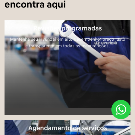
Entrar em contato
Selecionar uma loja
DF: Saga Hyundai Brasília SIA
SIA Trecho 2, S/N, Lote 1750/1760 Parte 2 - Zona
Industrial (Guará)
Brasília - Distrito Federal
Como chegar
Contato
(61) 3246-8331