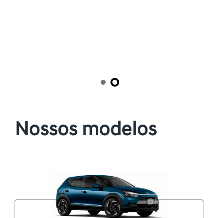
Ofertas em destaque
As melhores ofertas Hyundai você encontra aqui
Novo KONA Hybrid
ULTIMATE
GRANDE OPORTUNIDADE
KONA HÍBRIDO
POR APENAS R$199.990,00
LIGUE AGORA (61) 3246-8334
Essa oferta acaba em
07 dias
Disponível à pronta-entrega
Ver oferta