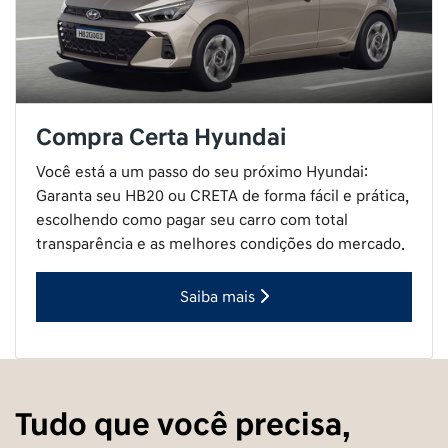
rapidamente.
Preferência de contato:
Whatsapp
Telefone
Email
Comentários
Li e aceito a
Política de Privacidade.
e concordo em receber
comunicações da concessionária.