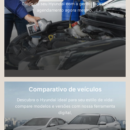
VENDAS 0KM
(61) 3403-9389
SERVIÇOS/REVISÃO/PEÇAS
(61) 99620-3212
Horários de funcionamento
Showroom
Segunda a sexta, das 8h às 18h.
Sábado, das 8h às 13h.
Mais informações sobre essa loja