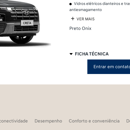
Vidros elétricos dianteiros e t
antiesmagamento
VER MAIS
Preto Onix
FICHA TÉCNICA
Entrar em contat
conectividade
Desempenho
Conforto e conveniência
D