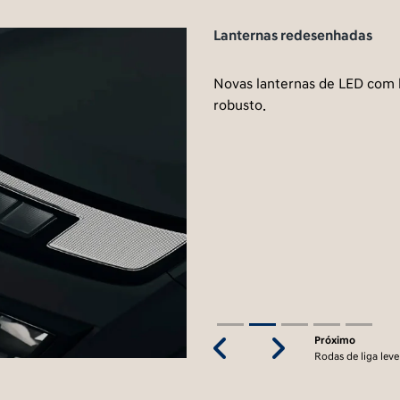
Lanternas redesenhadas
Novas lanternas de LED com l
robusto.
Próximo
Previous
Next
Rodas de liga lev