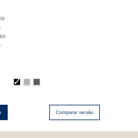
LED
D
LED
D
o
Comparar versão