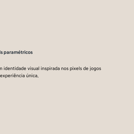
os
isual inspirada nos pixels de jogos
nica.