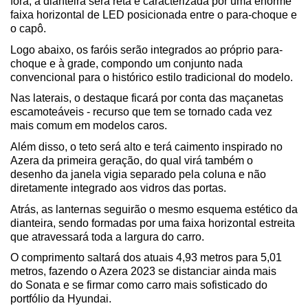
fora, a dianteira será reta e caracterizada por uma enorme 
faixa horizontal de LED posicionada entre o para-choque e 
o capô.
Logo abaixo, os faróis serão integrados ao próprio para-
choque e à grade, compondo um conjunto nada 
convencional para o histórico estilo tradicional do modelo.
Nas laterais, o destaque ficará por conta das maçanetas 
escamoteáveis - recurso que tem se tornado cada vez 
mais comum em modelos caros. 
Além disso, o teto será alto e terá caimento inspirado no 
Azera da primeira geração, do qual virá também o 
desenho da janela vigia separado pela coluna e não 
diretamente integrado aos vidros das portas. 
Atrás, as lanternas seguirão o mesmo esquema estético da 
dianteira, sendo formadas por uma faixa horizontal estreita 
que atravessará toda a largura do carro. 
O comprimento saltará dos atuais 4,93 metros para 5,01 
metros, fazendo o Azera 2023 se distanciar ainda mais 
do Sonata e se firmar como carro mais sofisticado do 
portfólio da Hyundai. 