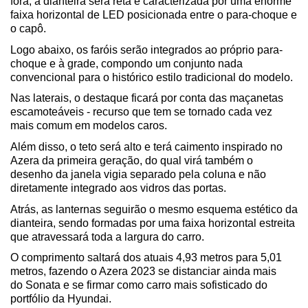
fora, a dianteira será reta e caracterizada por uma enorme 
faixa horizontal de LED posicionada entre o para-choque e 
o capô.
Logo abaixo, os faróis serão integrados ao próprio para-
choque e à grade, compondo um conjunto nada 
convencional para o histórico estilo tradicional do modelo.
Nas laterais, o destaque ficará por conta das maçanetas 
escamoteáveis - recurso que tem se tornado cada vez 
mais comum em modelos caros. 
Além disso, o teto será alto e terá caimento inspirado no 
Azera da primeira geração, do qual virá também o 
desenho da janela vigia separado pela coluna e não 
diretamente integrado aos vidros das portas. 
Atrás, as lanternas seguirão o mesmo esquema estético da 
dianteira, sendo formadas por uma faixa horizontal estreita 
que atravessará toda a largura do carro. 
O comprimento saltará dos atuais 4,93 metros para 5,01 
metros, fazendo o Azera 2023 se distanciar ainda mais 
do Sonata e se firmar como carro mais sofisticado do 
portfólio da Hyundai. 