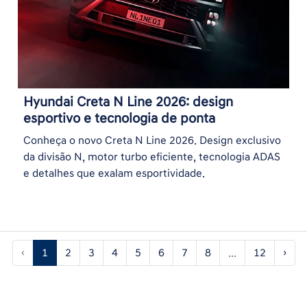
Hyundai Creta N Line 2026: design
esportivo e tecnologia de ponta
Conheça o novo Creta N Line 2026. Design exclusivo
da divisão N, motor turbo eficiente, tecnologia ADAS
e detalhes que exalam esportividade.
‹
1
2
3
4
5
6
7
8
...
12
›