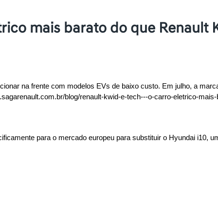
trico mais barato do que Renault 
icionar na frente com modelos EVs de baixo custo. Em julho, a marca r
.sagarenault.com.br/blog/renault-kwid-e-tech---o-carro-eletrico-mais-
ecificamente para o mercado europeu para substituir o Hyundai i10, 