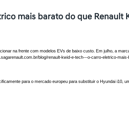
trico mais barato do que Renault 
icionar na frente com modelos EVs de baixo custo. Em julho, a marca r
.sagarenault.com.br/blog/renault-kwid-e-tech---o-carro-eletrico-mais-
ecificamente para o mercado europeu para substituir o Hyundai i10, 