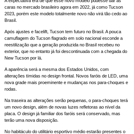
A expectativa era de que esse novo modelo pudesse dar as 
caras no mercado brasileiro agora em 2022, já como Tucson 
2023, porém este modelo totalmente novo não virá tão cedo ao 
Brasil.
Após ajustes e facelift, Tucson tem futuro no Brasil. A pouca 
camuflagem do Tucson flagrado em solo nacional esconde a 
reestilização que a geração produzida no Brasil recebeu no 
exterior, que no entanto já foi descontinuada com a chegada do 
New Tucson por lá.
A aparência será a mesma dos Estados Unidos, com 
alterações tímidas no design frontal. Novos faróis de LED, uma 
nova grade mais proeminente e mudanças nos para-choques e 
rodas.
Na traseira as alterações serão pequenas, o para-choques terá 
um novo design, além de novas luzes refletoras ao nível da 
placa. O design já familiar dos faróis será conservado, mas 
terão uma nova disposição.
No habitáculo do utilitário esportivo médio estarão presentes o 