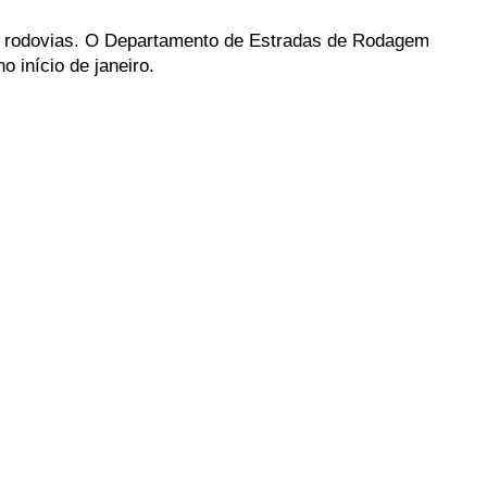
s rodovias. O
Departamento
de
Estradas
de
Rodagem
no
início
de
janeiro.