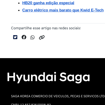
HB20 ganha edição especial
Carro elétrico mais barato que Kwid E-Tech
Compartilhe esse artigo nas redes sociais:
SAGA KOREA COMERCIO DE VEICULOS, PECAS E SERVICOS LT
CNPJ: 12.657.826/0008-83