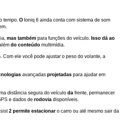
 tempo. 
O
 Ioniq 6 ainda conta com sistema de som 
em.
ia, 
mas também
 para funções do veículo. 
Isso dá ao
além 
do conteúdo
 multimídia.
 Com ele você pode ajustar o peso do volante, a 
cnologias
 avançadas 
projetadas
 para ajudar em 
ma distância segura do veículo 
da
 frente, permanecer 
GPS e dados de 
rodovia
 disponíveis.
ist 
2 permite estacionar
 o carro ou até mesmo sair da 