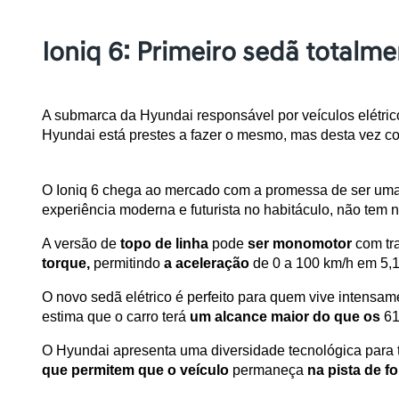
Ioniq 6: Primeiro sedã totalme
A submarca da Hyundai responsável por veículos elétri
Hyundai está prestes a fazer o mesmo, mas desta vez co
O Ioniq 6 chega ao mercado com a promessa de ser uma d
experiência moderna e futurista no habitáculo, não tem 
A versão de 
topo de linha
 pode 
ser monomotor
 com tr
torque,
 permitindo 
a aceleração
 de 0 a 100 km/h em 5,
O novo sedã elétrico é perfeito para quem vive intensam
estima que o carro terá 
um alcance maior do que os
 6
que permitem que o veículo
 permaneça 
na pista de 