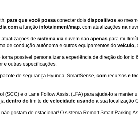
th, 
para que você possa
 conectar dois 
dispositivos
 ao mesmo
dia com
 a função 
infotainment/map,
 com atualizações 
na
 nuv
r atualizações de 
sistema via
 nuvem não 
apenas
 para multimíd
stema de condução autônoma e outros equipamentos do 
veículo,
 
na possível personalizar a experiência de direção do Ioniq 6.
r e outras especificações.
o pacote de segurança Hyundai SmartSense, 
com
 recursos 
e te
l (SCC) e o Lane Follow Assist (LFA) para ajudá-lo a manter u
ja 
dentro do
 limite 
de velocidade usando a
 sua localização 
 não gostam de estacionar! O sistema Remort Smart Parking Ass