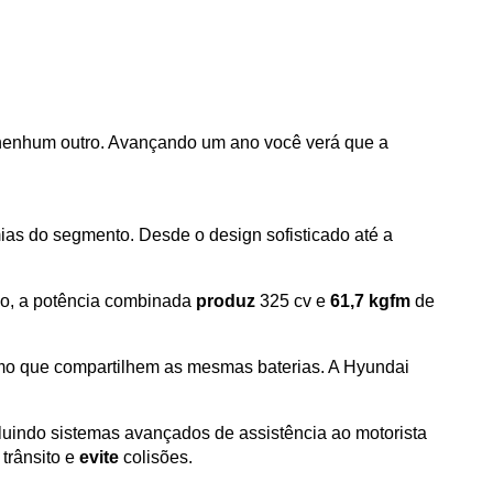
 nenhum outro. Avançando um ano você verá que a 
as do segmento. Desde o design sofisticado até a 
ão, a potência combinada 
produz
 325 cv e 
61,7 kgfm
 de 
o que compartilhem as mesmas baterias. A Hyundai 
O Hyundai apresenta uma diversidade tecnológica para tornar a condução e a experiência mais prática e prazerosa, incluindo sistemas avançados de assistência ao motorista 
trânsito e 
evite
 colisões.