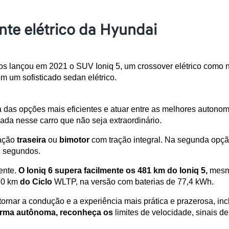
nte elétrico da Hyundai
cos lançou em 2021 o SUV Ioniq 5, um crossover elétrico como
m um sofisticado sedan elétrico.
as opções mais eficientes e atuar entre as melhores autonomi
nada nesse carro que não seja extraordinário.
ação 
traseira
 ou 
bimotor
 com tração integral. Na segunda opç
1 segundos.
ente. 
O Ioniq 6 supera facilmente
os 481 km do Ioniq 5,
 mesm
10 km 
do Ciclo
 WLTP, na versão com baterias de 77,4 kWh.
forma autônoma,
reconheça os
 limites de velocidade, sinais de 