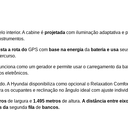
lo interior. A cabine é 
projetada 
com iluminação adaptativa e pa
instrumentos.
sta a rota do
 GPS com 
base na energia
 da 
bateria e usa
 seu
ercurso.
nciona como um gerador e permite usar o carregamento da bateri
s eletrônicos.
ido. A Hyundai disponibiliza como opcional o Relaxation Comfo
a os ocupantes e reclinação no ângulo ideal com ajuste individ
ros
 de largura e 
1.495 metros
 de altura. 
A distância entre eix
s da
 segunda 
fila
 de 
bancos.