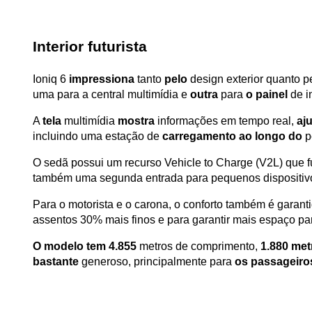
Interior futurista  
Ioniq 6 
impressiona
 tanto 
pelo
 design exterior quanto pe
uma para a central multimídia e 
outra 
para 
o painel
 de 
A 
tela
 multimídia 
mostra
 informações em tempo real, 
aju
incluindo uma estação de 
carregamento ao longo do
 p
O sedã possui um recurso Vehicle to Charge (V2L) que fu
também uma segunda entrada para pequenos dispositivo
Para o motorista e o carona, o conforto também é garant
assentos 30% mais finos e para garantir mais espaço par
O modelo
tem 4.855
 metros de comprimento, 
1.880 met
bastante
 generoso, principalmente para 
os passageiro