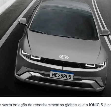
ma vasta coleção de reconhecimentos globais que o IONIQ 5 já 