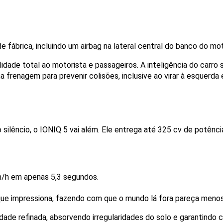
ábrica, incluindo um airbag na lateral central do banco do mot
lidade total ao motorista e passageiros. A inteligência do carr
 frenagem para prevenir colisões, inclusive ao virar à esquerd
elo silêncio, o IONIQ 5 vai além. Ele entrega até 325 cv de potên
m/h em apenas 5,3 segundos.
que impressiona, fazendo com que o mundo lá fora pareça menos
ilidade refinada, absorvendo irregularidades do solo e garantindo