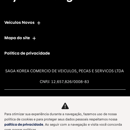
Veículos Novos
Mapa do site
Política de privacidade
SAGA KOREA COMERCIO DE VEICULOS, PECAS E SERVICOS LTDA
CNPJ: 12.657.826/0008-83
Para otimizar sua experiência durante a navegação, fazemos uso de nossa
Desacelere. Seu bem maior é a
política de cookies e para proteger seus dados pessoais respeitamos nossa
política de privacidade
. Ao seguir com a navegação e visita você concorda
vida.
com nossas políticas.