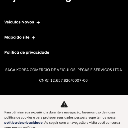
Veículos Novos
Mapa do site
Política de privacidade
SAGA KOREA COMERCIO DE VEICULOS, PECAS E SERVICOS LTDA
CNPJ: 12.657.826/0007-00
Para otimizar sua experiência durante a navegação, fazemos uso de nossa
Desacelere. Seu bem maior é a
política de cookies e para proteger seus dados pessoais respeitamos nossa
política de privacidade
. Ao seguir com a navegação e visita você concorda
vida.
com nossas políticas.