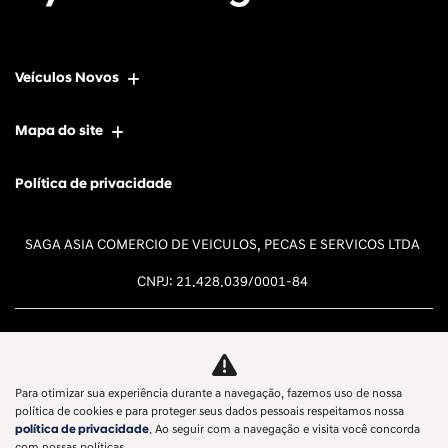
Veículos Novos
Mapa do site
Política de privacidade
SAGA ASIA COMERCIO DE VEICULOS, PECAS E SERVICOS LTDA
CNPJ: 21.428.039/0001-84
Para otimizar sua experiência durante a navegação, fazemos uso de nossa
Desacelere. Seu bem maior é a
política de cookies e para proteger seus dados pessoais respeitamos nossa
política de privacidade
. Ao seguir com a navegação e visita você concorda
vida.
com nossas políticas.