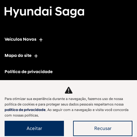
Veículos Novos
Mapa do site
Política de privacidade
SAGA KOREA COMERCIO DE VEICULOS, PECAS E SERVICOS LTDA
Para otimizar sua experiência durante a navegação, fazemos uso de nossa
CNPJ: 12.657.826/0008-83
política de cookies e para proteger seus dados pessoais respeitamos nossa
política de privacidade
. Ao seguir com a navegação e visita você concorda
com nossas políticas.
Aceitar
Recusar