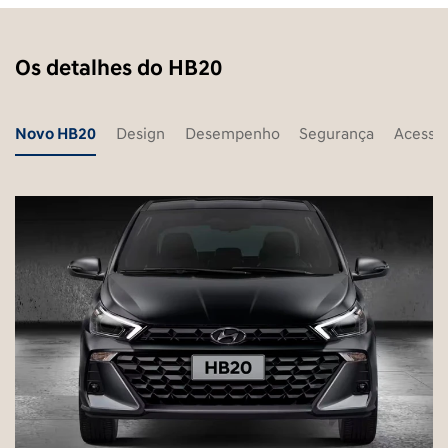
Os detalhes do HB20
Novo HB20
Design
Desempenho
Segurança
Acessór