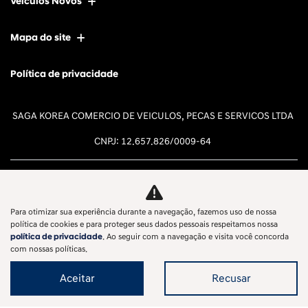
Veículos Novos
Mapa do site
Política de privacidade
SAGA KOREA COMERCIO DE VEICULOS, PECAS E SERVICOS LTDA
CNPJ: 12.657.826/0009-64
Para otimizar sua experiência durante a navegação, fazemos uso de nossa
política de cookies e para proteger seus dados pessoais respeitamos nossa
Desacelere. Seu bem maior é a
política de privacidade
. Ao seguir com a navegação e visita você concorda
vida.
com nossas políticas.
Aceitar
Recusar
Desenvolvido pela DEALERSPACE ® Direitos Reservados.