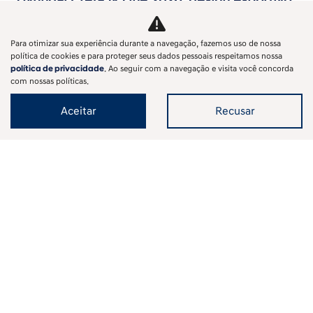
Hyundai Creta N Line 2026: design esportivo
e tecnologia de ponta
Conheça o novo Creta N Line 2026. Design exclusivo da
Para otimizar sua experiência durante a navegação, fazemos uso de nossa
divisão N, motor turbo eficiente, tecnologia ADAS e
política de cookies e para proteger seus dados pessoais respeitamos nossa
política de privacidade
. Ao seguir com a navegação e visita você concorda
detalhes que exalam esportividade.
com nossas políticas.
Aceitar
Recusar
‹
1
2
3
4
5
6
7
8
...
12
›