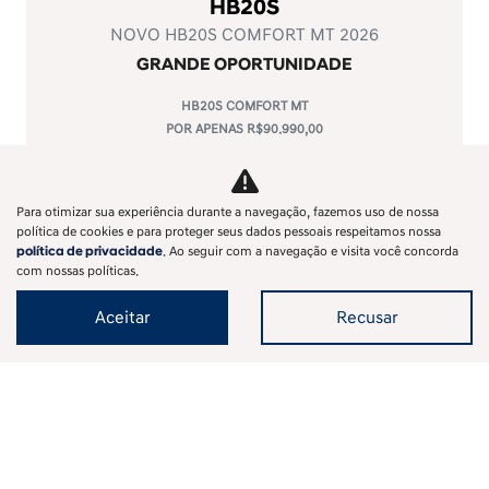
HB20S
NOVO HB20S COMFORT MT 2026
GRANDE OPORTUNIDADE
HB20S COMFORT MT
POR APENAS R$90.990,00
LIGUE AGORA (61) 3246-8334
Essa oferta acaba em
06 dias
Para otimizar sua experiência durante a navegação, fazemos uso de nossa
Disponível à pronta-entrega
política de cookies e para proteger seus dados pessoais respeitamos nossa
política de privacidade
. Ao seguir com a navegação e visita você concorda
Ver oferta
com nossas políticas.
Aceitar
Recusar