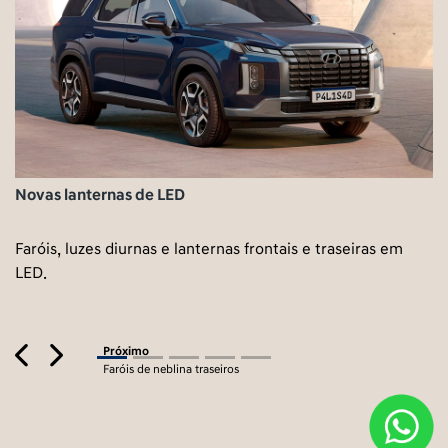
Fa
Novas lanternas de LED
Pa
co
Faróis, luzes diurnas e lanternas frontais e traseiras em
LED.
Previous
Next