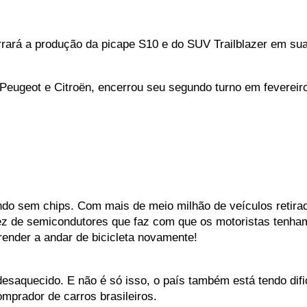
rrará a produção da picape S10 e do SUV Trailblazer em su
Peugeot e Citroën, encerrou seu segundo turno em fevereiro
ando sem chips. Com mais de meio milhão de veículos retira
ez de semicondutores que faz com que os motoristas tenha
ender a andar de bicicleta novamente!
esaquecido. E não é só isso, o país também está tendo difi
prador de carros brasileiros. 