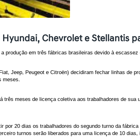
yundai, Chevrolet e Stellantis pa
 a produção em três fábricas brasileiras devido à escasse
iat, Jeep, Peugeot e Citroën) decidiram fechar linhas de pro
s meses. 
á três meses de licença coletiva aos trabalhadores de sua un
tir por 20 dias os trabalhadores do segundo turno da fábric
erceiro turnos serão liberados para uma licença de 10 dias,