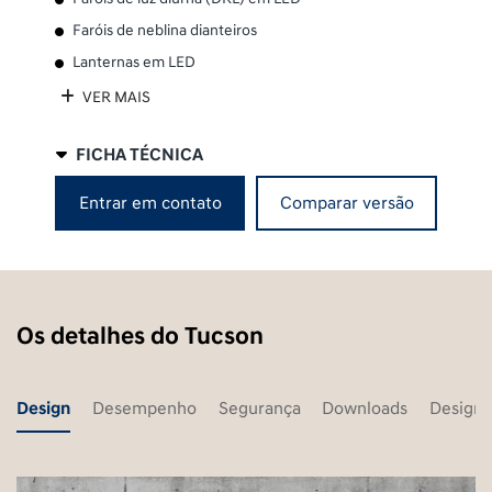
Faróis de neblina dianteiros
Lanternas em LED
VER MAIS
FICHA TÉCNICA
Entrar em contato
Comparar versão
Os detalhes do Tucson
Design
Desempenho
Segurança
Downloads
Design 