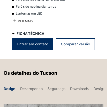
Faróis de neblina dianteiros
Lanternas em LED
VER MAIS
FICHA TÉCNICA
Entrar em contato
Comparar versão
Os detalhes do Tucson
Design
Desempenho
Segurança
Downloads
Design 