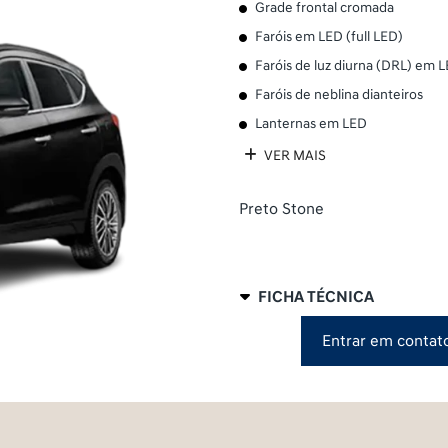
Grade frontal cromada
Faróis em LED (full LED)
Faróis de luz diurna (DRL) em 
Faróis de neblina dianteiros
Lanternas em LED
VER MAIS
Preto Stone
FICHA TÉCNICA
Entrar em contat