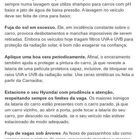
sempre numa lavagem que utilize shampoo para carros com pH 
baixo e jato de água de baixa pressão. A lavagem no veículo 
deve ser feita de cima para baixo;
Fuja do sol em excesso.
 Ele, em incidência constante sobre o 
carro, provoca desbotamentos e manchas impossíveis de serem 
retiradas. Embora os veículos hoje tragam filtros UVA e UVB para 
proteção da radiação solar, é bom não exagerar na confiança;
Aplique uma boa cera periodicamente.
 Afinal, o enceramento 
também ajuda a proteger a pintura do carro, já que reveste a 
lataria de uma película protetora capaz, inclusive, de bloquear os 
raios UVA e UVB da radiação solar. Use ceras sintéticas ou feita a 
partir da Carnaúba;
Estacione o seu Hyundai com prudência e atenção, 
respeitando sempre os limites da vaga
. Os maiores inimigos 
da lataria do carro estão presentes com o carro parado, já que 
um carro vizinho, ao abrir a porta, pode tocar a lataria do seu 
carro, por descuido ou maldade, se o seu veículo não estiver 
estacionado de modo adequado;
Fuja de vagas sob árvores
. As fezes de passarinhos são como 