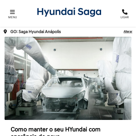
MENU
LIGAR
GO: Saga Hyundai Anápolis
Alterar
Como manter o seu HYundai com