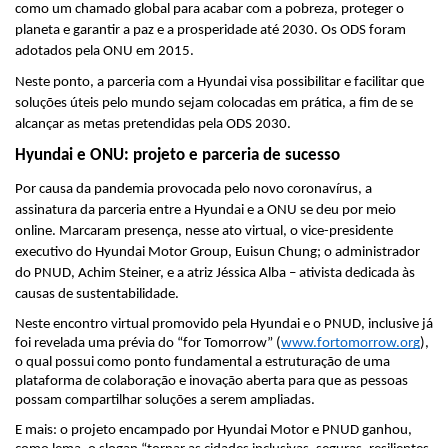
como um chamado global para acabar com a pobreza, proteger o 
planeta e garantir a paz e a prosperidade até 2030. Os ODS foram 
adotados pela ONU em 2015.
Neste ponto, a parceria com a Hyundai visa possibilitar e facilitar que 
soluções úteis pelo mundo sejam colocadas em prática, a fim de se 
alcançar as metas pretendidas pela ODS 2030. 
Hyundai e ONU: projeto e parceria de sucesso 
Por causa da pandemia provocada pelo novo coronavírus, a 
assinatura da parceria entre a Hyundai e a ONU se deu por meio 
online. Marcaram presença, nesse ato virtual, o vice-presidente 
executivo do Hyundai Motor Group, Euisun Chung; o administrador 
do PNUD, Achim Steiner, e a atriz Jéssica Alba – ativista dedicada às 
causas de sustentabilidade. 
Neste encontro virtual promovido pela Hyundai e o PNUD, inclusive já 
foi revelada uma prévia do “for Tomorrow” (
www.fortomorrow.org
), 
o qual possui como ponto fundamental a estruturação de uma 
plataforma de colaboração e inovação aberta para que as pessoas 
possam compartilhar soluções a serem ampliadas.
E mais: o projeto encampado por Hyundai Motor e PNUD ganhou, 