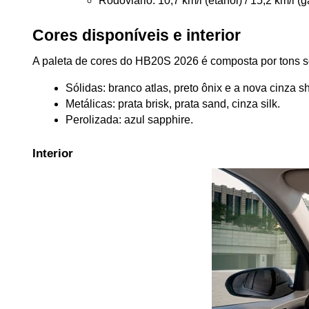
Rodoviário: 10,7 km/l (etanol) / 15,2 km/l (g
Cores disponíveis e interior
A paleta de cores do HB20S 2026 é composta por tons só
Sólidas: branco atlas, preto ônix e a nova cinza 
Metálicas: prata brisk, prata sand, cinza silk.
Perolizada: azul sapphire.
Interior