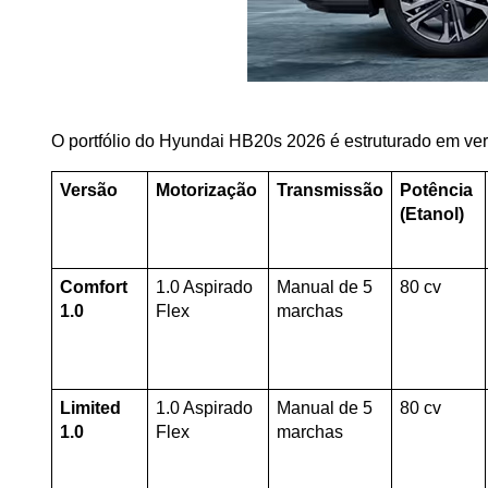
O portfólio do Hyundai HB20s 2026 é estruturado em ver
Versão
Motorização
Transmissão
Potência 
(Etanol)
Comfort 
1.0 Aspirado 
Manual de 5 
80 cv
1.0
Flex
marchas
Limited 
1.0 Aspirado 
Manual de 5 
80 cv
1.0
Flex
marchas