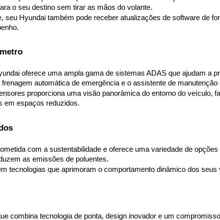
ara o seu destino sem tirar as mãos do volante.
 seu Hyundai também pode receber atualizações de software de form
penho.
ômetro
yundai oferece uma ampla gama de sistemas ADAS que ajudam a preve
 a frenagem automática de emergência e o assistente de manutenção 
nsores proporciona uma visão panorâmica do entorno do veículo, fa
s em espaços reduzidos.
dos
metida com a sustentabilidade e oferece uma variedade de opções de
eduzem as emissões de poluentes.
em tecnologias que aprimoram o comportamento dinâmico dos seus veíc
que combina tecnologia de ponta, design inovador e um compromisso