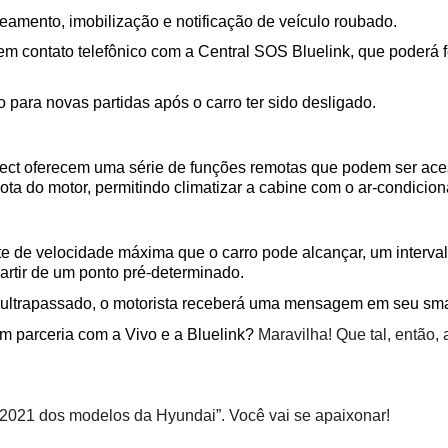
eamento, imobilização e notificação de veículo roubado.  
em contato telefônico com a Central SOS Bluelink, que poderá fo
o para novas partidas após o carro ter sido desligado.  
ct oferecem uma série de funções remotas que podem ser acess
ta do motor, permitindo climatizar a cabine com o ar-condicion
imite de velocidade máxima que o carro pode alcançar, um inter
partir de um ponto pré-determinado.  
a ultrapassado, o motorista receberá uma mensagem em seu sma
 parceria com a Vivo e a Bluelink? 
Maravilha! Que tal, então,
a 2021 dos modelos da Hyundai”. Você vai se apaixonar!