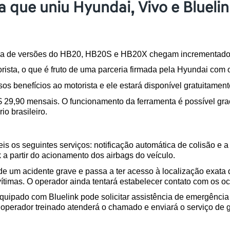
 que uniu Hyundai, Vivo e Bluelin
ama de versões do HB20, HB20S e HB20X chegam incrementados 
rista, o que é fruto de uma parceria firmada pela Hyundai com 
os benefícios ao motorista e ele estará disponível gratuitament
$ 29,90 mensais. O funcionamento da ferramenta é possível graç
o brasileiro.  
is os seguintes serviços: notificação automática de colisão e 
a partir do acionamento dos airbags do veículo.  
e um acidente grave e passa a ter acesso à localização exata d
ítimas. O operador ainda tentará estabelecer contato com os oc
equipado com Bluelink pode solicitar assistência de emergência 
 operador treinado atenderá o chamado e enviará o serviço de g