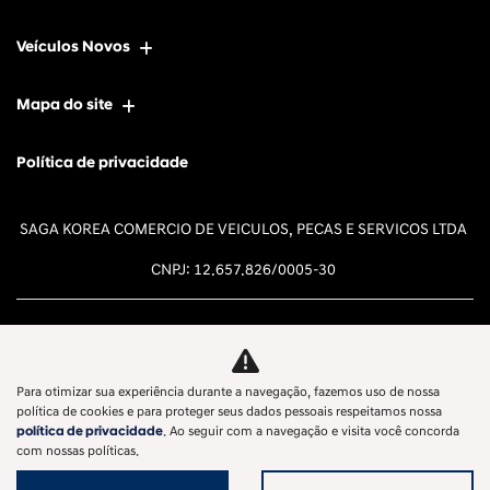
Veículos Novos
Mapa do site
Política de privacidade
SAGA KOREA COMERCIO DE VEICULOS, PECAS E SERVICOS LTDA
CNPJ: 12.657.826/0005-30
Para otimizar sua experiência durante a navegação, fazemos uso de nossa
Desacelere. Seu bem maior é a
política de cookies e para proteger seus dados pessoais respeitamos nossa
política de privacidade
. Ao seguir com a navegação e visita você concorda
vida.
com nossas políticas.