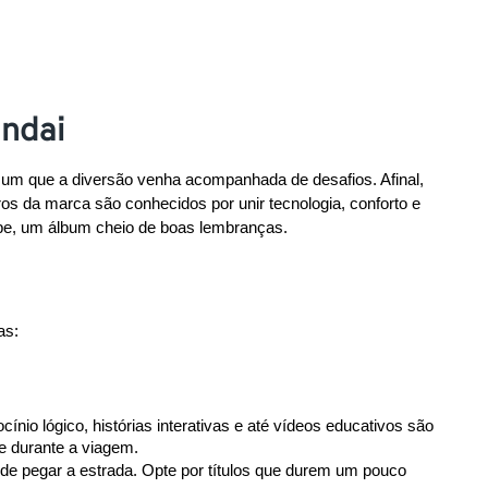
undai
um que a diversão venha acompanhada de desafios. Afinal, 
, já começou com o pé direito: os carros da marca são conhecidos por unir tecnologia, conforto e 
abe, um álbum cheio de boas lembranças.
as:
nio lógico, histórias interativas e até vídeos educativos são 
te durante a viagem.
de pegar a estrada. Opte por títulos que durem um pouco 