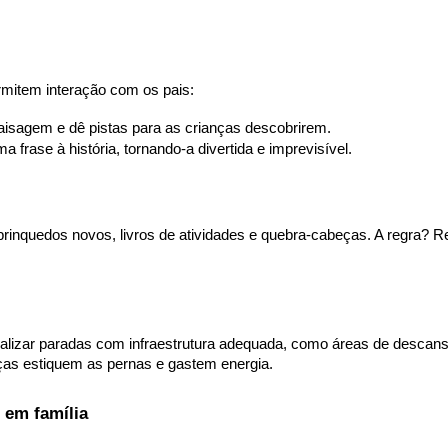
mitem interação com os pais:
paisagem e dê pistas para as crianças descobrirem.
 frase à história, tornando-a divertida e imprevisível.
inquedos novos, livros de atividades e quebra-cabeças. A regra? R
lizar paradas com infraestrutura adequada, como áreas de descanso 
nças estiquem as pernas e gastem energia.
 em família