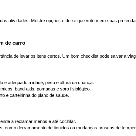
u das atividades. Mostre opções e deixe que votem em suas preferid
em de carro
ância de levar os itens certos. Um bom checklist pode salvar a via
lo é adequado à idade, peso e altura da criança.
rmicos, band-aids, pomadas e soro fisiológico.
to e carteirinha do plano de saúde.
nde a reclamar menos e até cochilar.
as, como derramamento de líquidos ou mudanças bruscas de temper