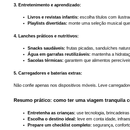
3. Entretenimento e aprendizado:
Livros e revistas infantis:
 escolha títulos com ilustra
Playlists divertidas:
 monte uma seleção musical que
4. Lanches práticos e nutritivos:
Snacks saudáveis:
 frutas picadas, sanduíches natur
Água em garrafas reutilizáveis:
 mantenha a hidrataç
Sacolas térmicas:
 garantem que alimentos perecívei
5. Carregadores e baterias extras:
Não confie apenas nos dispositivos móveis. Leve carregadores 
Resumo prático: como ter uma viagem tranquila 
Entretenha as crianças:
 use tecnologia, brincadeira
Escolha o destino ideal:
 leve em conta idade, infrae
Prepare um checklist completo:
 segurança, confort