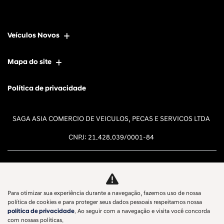
Veículos Novos
Mapa do site
Política de privacidade
SAGA ASIA COMERCIO DE VEICULOS, PECAS E SERVICOS LTDA
CNPJ: 21.428.039/0001-84
Para otimizar sua experiência durante a navegação, fazemos uso de nossa
Desacelere. Seu bem maior é a
política de cookies e para proteger seus dados pessoais respeitamos nossa
política de privacidade
. Ao seguir com a navegação e visita você concorda
vida.
com nossas políticas.