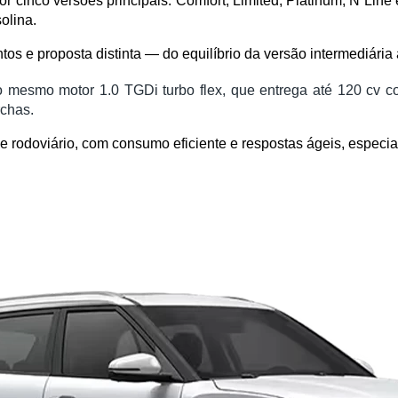
r cinco versões principais: Comfort, Limited, Platinum, N Line e
olina.
os e proposta distinta — do equilíbrio da versão intermediári
o mesmo motor 1.0 TGDi turbo flex, que entrega até 120 cv co
rchas.
rodoviário, com consumo eficiente e respostas ágeis, especi