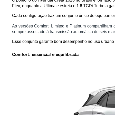
O portfólio do Hyundai Creta 2026 no Brasil é formado po
Flex, enquanto a Ultimate estreia o 1.6 TGDi Turbo a gas
Cada configuração traz um conjunto único de equipament
As versões Comfort, Limited e Platinum compartilham 
sempre associado à transmissão automática de seis ma
Esse conjunto garante bom desempenho no uso urbano e 
Comfort: essencial e equilibrada