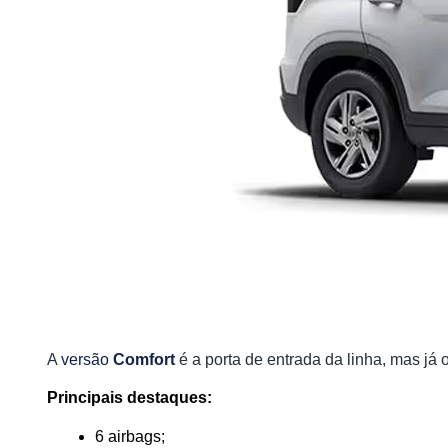
A
versão
Comfort
é a porta de entrada da linha, mas já
Principais destaques:
6 airbags;