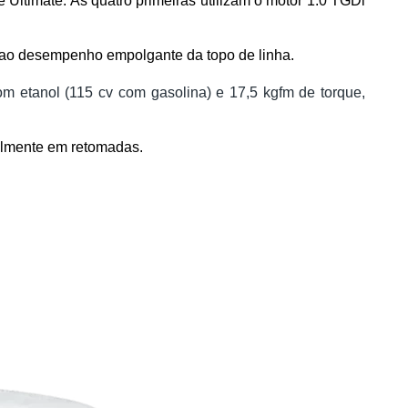
 Ultimate. As quatro primeiras utilizam o motor 1.0 TGDi 
a ao desempenho empolgante da topo de linha.
m etanol (115 cv com gasolina) e 17,5 kgfm de torque,
almente em retomadas.