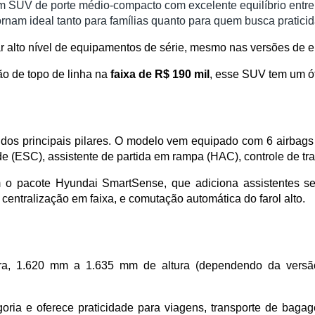
m SUV de porte médio-compacto com excelente equilíbrio entre
rnam ideal tanto para famílias quanto para quem busca praticid
r alto nível de equipamentos de série, mesmo nas versões de e
ão de topo de linha na 
faixa de R$ 190 mil
, esse SUV tem um ót
dos principais pilares. O modelo vem equipado com 6 airbags (fro
e (ESC), assistente de partida em rampa (HAC), controle de tra
 pacote Hyundai SmartSense, que adiciona assistentes sem
entralização em faixa, e comutação automática do farol alto.
, 1.620 mm a 1.635 mm de altura (dependendo da versão) 
ria e oferece praticidade para viagens, transporte de bagagen