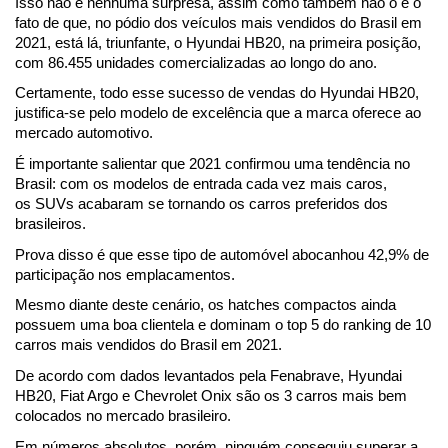
Isso não é nenhuma surpresa, assim como também não o é o 
fato de que, no pódio dos veículos mais vendidos do Brasil em 
2021, está lá, triunfante, o Hyundai HB20, na primeira posição, 
com 86.455 unidades comercializadas ao longo do ano.
Certamente, todo esse sucesso de vendas do Hyundai HB20, 
justifica-se pelo modelo de excelência que a marca oferece ao 
mercado automotivo.
É importante salientar que 2021 confirmou uma tendência no 
Brasil: com os modelos de entrada cada vez mais caros, 
os SUVs acabaram se tornando os carros preferidos dos 
brasileiros. 
Prova disso é que esse tipo de automóvel abocanhou 42,9% de 
participação nos emplacamentos.
Mesmo diante deste cenário, os hatches compactos ainda 
possuem uma boa clientela e dominam o top 5 do ranking de 10 
carros mais vendidos do Brasil em 2021. 
De acordo com dados levantados pela Fenabrave, Hyundai 
HB20, Fiat Argo e Chevrolet Onix são os 3 carros mais bem 
colocados no mercado brasileiro.
Em números absolutos, porém, ninguém conseguiu superar a 