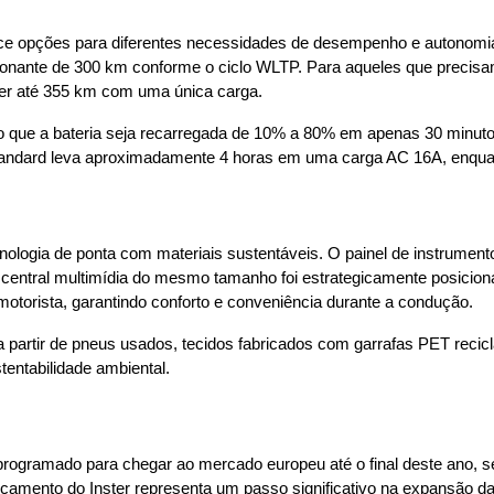
rece opções para diferentes necessidades de desempenho e autonom
onante de 300 km conforme o ciclo WLTP. Para aqueles que precisa
rer até 355 km com uma única carga.
o que a bateria seja recarregada de 10% a 80% em apenas 30 minut
andard leva aproximadamente 4 horas em uma carga AC 16A, enquan
nologia de ponta com materiais sustentáveis. O painel de instrumento
a central multimídia do mesmo tamanho foi estrategicamente posiciona
motorista, garantindo conforto e conveniência durante a condução.
s a partir de pneus usados, tecidos fabricados com garrafas PET recicl
ntabilidade ambiental.
á programado para chegar ao mercado europeu até o final deste ano, 
nçamento do Inster representa um passo significativo na expansão d