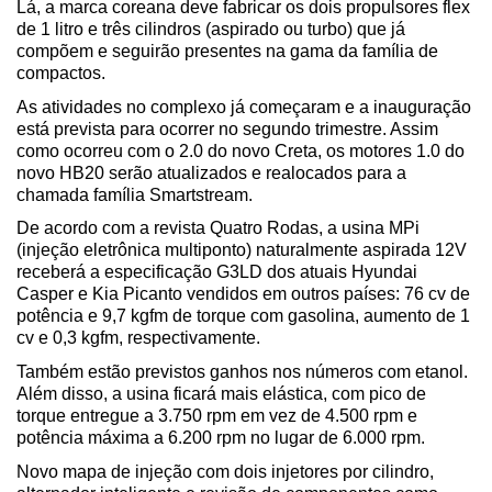
Lá, a marca coreana deve fabricar os dois propulsores flex 
de 1 litro e três cilindros (aspirado ou turbo) que já 
compõem e seguirão presentes na gama da família de 
compactos. 
As atividades no complexo já começaram e a inauguração 
está prevista para ocorrer no segundo trimestre. Assim 
como ocorreu com o 2.0 do novo Creta, os motores 1.0 do 
novo HB20 serão atualizados e realocados para a 
chamada família Smartstream.
De acordo com a revista Quatro Rodas, a usina MPi 
(injeção eletrônica multiponto) naturalmente aspirada 12V 
receberá a especificação G3LD dos atuais Hyundai 
Casper e Kia Picanto vendidos em outros países: 76 cv de 
potência e 9,7 kgfm de torque com gasolina, aumento de 1 
cv e 0,3 kgfm, respectivamente.
Também estão previstos ganhos nos números com etanol. 
Além disso, a usina ficará mais elástica, com pico de 
torque entregue a 3.750 rpm em vez de 4.500 rpm e 
potência máxima a 6.200 rpm no lugar de 6.000 rpm. 
Novo mapa de injeção com dois injetores por cilindro, 