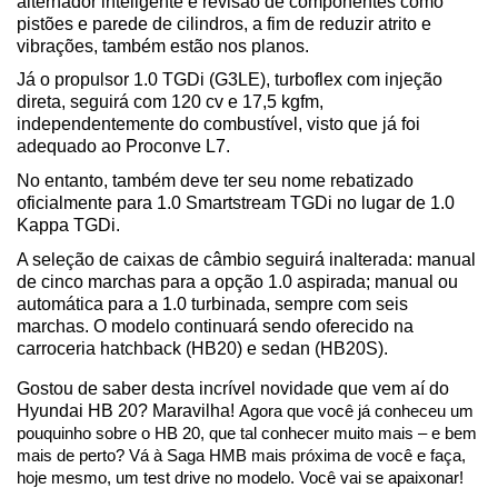
alternador inteligente e revisão de componentes como 
pistões e parede de cilindros, a fim de reduzir atrito e 
vibrações, também estão nos planos.
Já o propulsor 1.0 TGDi (G3LE), turboflex com injeção 
direta, seguirá com 120 cv e 17,5 kgfm, 
independentemente do combustível, visto que já foi 
adequado ao Proconve L7.
No entanto, também deve ter seu nome rebatizado 
oficialmente para 1.0 Smartstream TGDi no lugar de 1.0 
Kappa TGDi.
A seleção de caixas de câmbio seguirá inalterada: manual 
de cinco marchas para a opção 1.0 aspirada; manual ou 
automática para a 1.0 turbinada, sempre com seis 
marchas. O modelo continuará sendo oferecido na 
carroceria hatchback (HB20) e sedan (HB20S).
Gostou de saber desta incrível novidade que vem aí do 
Hyundai HB 20? Maravilha! 
Agora que você já conheceu um 
pouquinho sobre o HB 20, que tal conhecer muito mais – e bem 
mais de perto? Vá à Saga HMB mais próxima de você e faça, 
hoje mesmo, um test drive no modelo. Você vai se apaixonar!