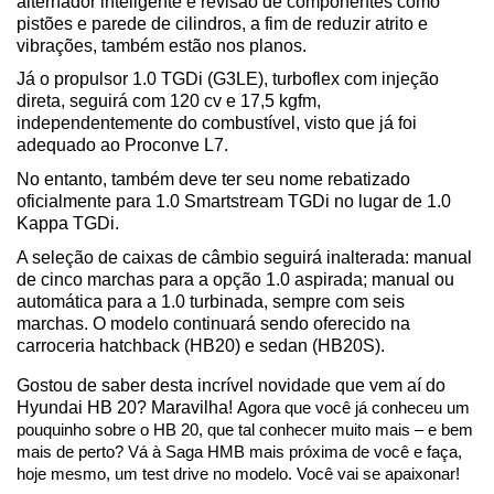
alternador inteligente e revisão de componentes como 
pistões e parede de cilindros, a fim de reduzir atrito e 
vibrações, também estão nos planos.
Já o propulsor 1.0 TGDi (G3LE), turboflex com injeção 
direta, seguirá com 120 cv e 17,5 kgfm, 
independentemente do combustível, visto que já foi 
adequado ao Proconve L7.
No entanto, também deve ter seu nome rebatizado 
oficialmente para 1.0 Smartstream TGDi no lugar de 1.0 
Kappa TGDi.
A seleção de caixas de câmbio seguirá inalterada: manual 
de cinco marchas para a opção 1.0 aspirada; manual ou 
automática para a 1.0 turbinada, sempre com seis 
marchas. O modelo continuará sendo oferecido na 
carroceria hatchback (HB20) e sedan (HB20S).
Gostou de saber desta incrível novidade que vem aí do 
Hyundai HB 20? Maravilha! 
Agora que você já conheceu um 
pouquinho sobre o HB 20, que tal conhecer muito mais – e bem 
mais de perto? Vá à Saga HMB mais próxima de você e faça, 
hoje mesmo, um test drive no modelo. Você vai se apaixonar!