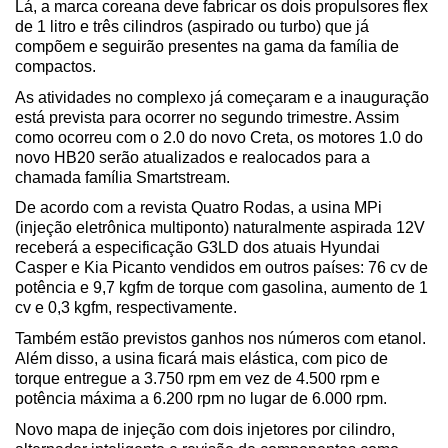
Lá, a marca coreana deve fabricar os dois propulsores flex 
de 1 litro e três cilindros (aspirado ou turbo) que já 
compõem e seguirão presentes na gama da família de 
compactos. 
As atividades no complexo já começaram e a inauguração 
está prevista para ocorrer no segundo trimestre. Assim 
como ocorreu com o 2.0 do novo Creta, os motores 1.0 do 
novo HB20 serão atualizados e realocados para a 
chamada família Smartstream.
De acordo com a revista Quatro Rodas, a usina MPi 
(injeção eletrônica multiponto) naturalmente aspirada 12V 
receberá a especificação G3LD dos atuais Hyundai 
Casper e Kia Picanto vendidos em outros países: 76 cv de 
potência e 9,7 kgfm de torque com gasolina, aumento de 1 
cv e 0,3 kgfm, respectivamente.
Também estão previstos ganhos nos números com etanol. 
Além disso, a usina ficará mais elástica, com pico de 
torque entregue a 3.750 rpm em vez de 4.500 rpm e 
potência máxima a 6.200 rpm no lugar de 6.000 rpm. 
Novo mapa de injeção com dois injetores por cilindro, 